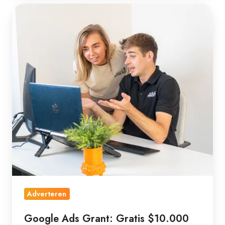
Google
Ads
Grant:
Gratis
$10.000
per
maand
voor
goede
doelen
Adverteren
Google Ads Grant: Gratis $10.000