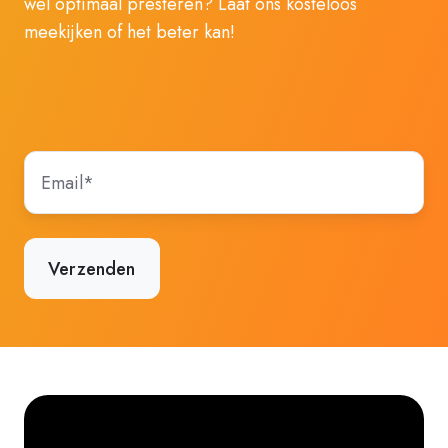
wel optimaal presteren? Laat ons kosteloos
meekijken of het beter kan!