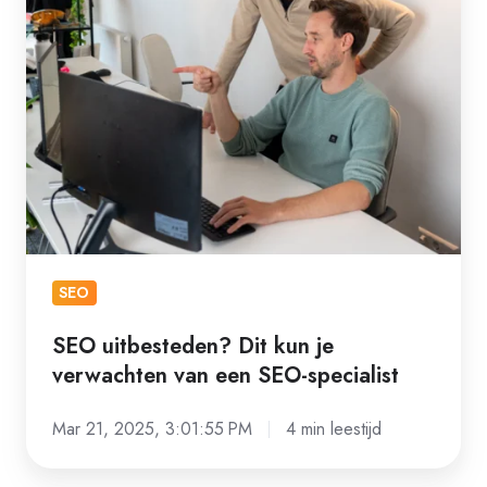
je
verwachten
van
een
SEO-
specialist
SEO
SEO uitbesteden? Dit kun je
verwachten van een SEO-specialist
Mar 21, 2025, 3:01:55 PM
4 min leestijd